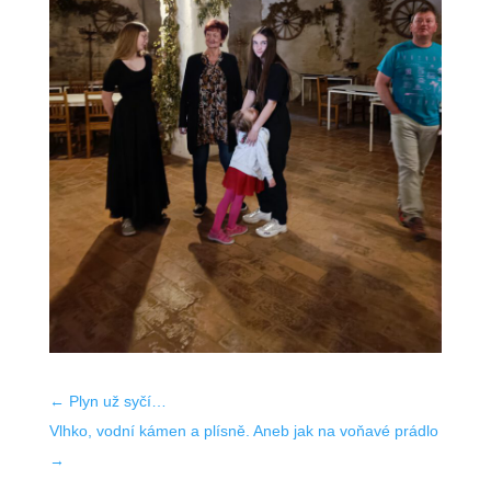
←
Plyn už syčí…
Vlhko, vodní kámen a plísně. Aneb jak na voňavé prádlo
→