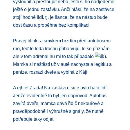
vystoupit a přestoupit nebo jestli si ho nadjedeme
ještě o jednu zastávku. Ančí hlásí, že na zastávce
stojí hodně lidí, tj. je šance, že na nástup bude
dost času a proběhne bez komplikací.
Pravej blinkr a smykem brzdím před autobusem
(no, teď to teda trochu přibarvuju, to se přiznám,
ale v tom adrenalinu mi to tak připadalo
).
Mamka si naštěstí už v autě nachystala legitku a
peníze, rozrazí dveře a vybíhá z Káji!
A ejhle! Zrada! Na zastávce sice bylo hafo lidí!
Jenže evidentně to byl jen doprovod. Autobus
zavírá dveře, mamka dává řidič nekouřové a
pravděpodobně i výhružné signály, že nutně
potřebuje taky odjet!