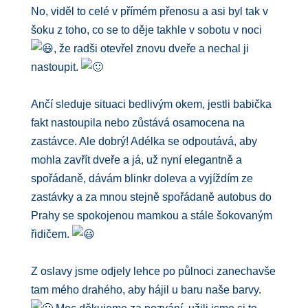
No, viděl to celé v přímém přenosu a asi byl tak v
šoku z toho, co se to děje takhle v sobotu v noci
, že radši otevřel znovu dveře a nechal ji
nastoupit.
Ančí sleduje situaci bedlivým okem, jestli babička
fakt nastoupila nebo zůstává osamocena na
zastávce. Ale dobrý! Adélka se odpoutává, aby
mohla zavřít dveře a já, už nyní elegantně a
spořádaně, dávám blinkr doleva a vyjíždím ze
zastávky a za mnou stejně spořádaně autobus do
Prahy se spokojenou mamkou a stále šokovaným
řidičem.
Z oslavy jsme odjely lehce po půlnoci zanechavše
tam mého drahého, aby hájil u baru naše barvy.