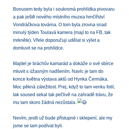
Bonusem tedy byla i soukromá prohlídka pivovaru
a pak ještě nového místního muzea hrnčířství
Vondráčkova továrna. O tom byla zrovna snad
minulý týden Toulavá kamera (mají to na FB, tak
mrkněte). Vřele doporučuji udělat si výlet a
domluvit se na prohlídce.
Majitel je bráchův kamarád a dokáže o své sbírce
mluvit s úžasným nadšením. Navíc je tam do
konce května výstava aktů od Hynka Čermáka.
Moc pěkná záležitost. Prej, když to tam venku fotil,
tak soused sekal tak pečlivě na zahradě trávu, že
mu tam skoro žádná nezůstala.
Nevím, jestli už bude přístupné i sklepení, ale my
jsme se tam podívat byli.