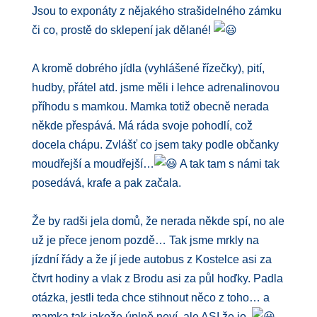
Jsou to exponáty z nějakého strašidelného zámku
či co, prostě do sklepení jak dělané!
A kromě dobrého jídla (vyhlášené řízečky), pití,
hudby, přátel atd. jsme měli i lehce adrenalinovou
příhodu s mamkou. Mamka totiž obecně nerada
někde přespává. Má ráda svoje pohodlí, což
docela chápu. Zvlášť co jsem taky podle občanky
moudřejší a moudřejší…
A tak tam s námi tak
posedává, krafe a pak začala.
Že by radši jela domů, že nerada někde spí, no ale
už je přece jenom pozdě… Tak jsme mrkly na
jízdní řády a že jí jede autobus z Kostelce asi za
čtvrt hodiny a vlak z Brodu asi za půl hoďky. Padla
otázka, jestli teda chce stihnout něco z toho… a
mamka tak jakože úplně neví, ale ASI že jo.