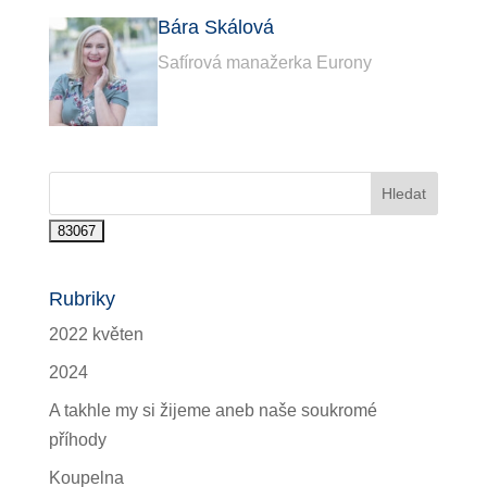
Bára Skálová
Safírová manažerka Eurony
Rubriky
2022 květen
2024
A takhle my si žijeme aneb naše soukromé
příhody
Koupelna