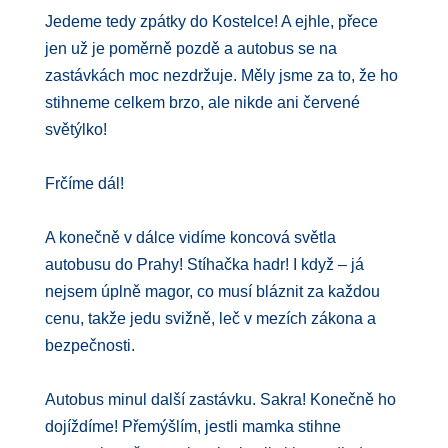
Jedeme tedy zpátky do Kostelce! A ejhle, přece
jen už je poměrně pozdě a autobus se na
zastávkách moc nezdržuje. Měly jsme za to, že ho
stihneme celkem brzo, ale nikde ani červené
světýlko!
Frčíme dál!
A konečně v dálce vidíme koncová světla
autobusu do Prahy! Stíhačka hadr! I když – já
nejsem úplně magor, co musí bláznit za každou
cenu, takže jedu svižně, leč v mezích zákona a
bezpečnosti.
Autobus minul další zastávku. Sakra! Konečně ho
dojíždíme! Přemýšlím, jestli mamka stihne