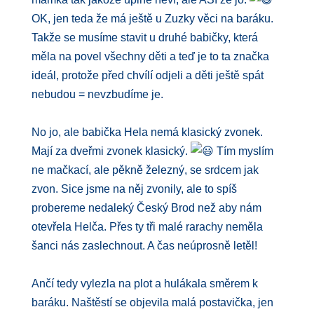
OK, jen teda že má ještě u Zuzky věci na baráku.
Takže se musíme stavit u druhé babičky, která
měla na povel všechny děti a teď je to ta značka
ideál, protože před chvílí odjeli a děti ještě spát
nebudou = nevzbudíme je.
No jo, ale babička Hela nemá klasický zvonek.
Mají za dveřmi zvonek klasický.
Tím myslím
ne mačkací, ale pěkně železný, se srdcem jak
zvon. Sice jsme na něj zvonily, ale to spíš
probereme nedaleký Český Brod než aby nám
otevřela Helča. Přes ty tři malé rarachy neměla
šanci nás zaslechnout. A čas neúprosně letěl!
Ančí tedy vylezla na plot a hulákala směrem k
baráku. Naštěstí se objevila malá postavička, jen