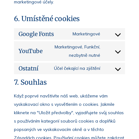
marketingové účely.
6. Umístěné cookies
Google Fonts
Marketingové
Consent
to
Marketingové, Funkční,
YouTube
service
Consent
nezbytně nutné
google-
to
Ostatní
Účel čekající na zjištění
fonts
service
Consent
youtube
to
7. Souhlas
service
Když poprvé navštívíte náš web, ukážeme vám
ostatní
vyskakovací okno s vysvětlením o cookies. Jakmile
kliknete na "Uložit předvolby", vyjadřujete svůj souhlas
s používáním kategorií souborů cookies a doplňků
popsaných ve vyskakovacím okně a v těchto
Zásadách cookies. Používání cookies můžete zakázat