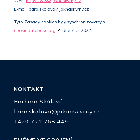
Web:
https://www.jaknaskvrny.cz
E-mail:
bara.skalova@
jaknaskvrny.cz
Tyto Zásady cookies byly synchronizovány s
cookiedatabase.org
dne 7. 3. 2022
KONTAKT
Barbora Skálová
bara.skalova@jaknaskvrny.cz
+420 721 768 449