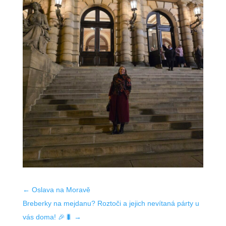
←
Oslava na Moravě
Breberky na mejdanu? Roztoči a jejich nevítaná párty u
vás doma! 🎉🐛
→