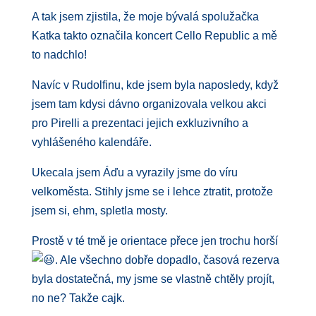
A tak jsem zjistila, že moje bývalá spolužačka
Katka takto označila koncert Cello Republic a mě
to nadchlo!
Navíc v Rudolfinu, kde jsem byla naposledy, když
jsem tam kdysi dávno organizovala velkou akci
pro Pirelli a prezentaci jejich exkluzivního a
vyhlášeného kalendáře.
Ukecala jsem Áďu a vyrazily jsme do víru
velkoměsta. Stihly jsme se i lehce ztratit, protože
jsem si, ehm, spletla mosty.
Prostě v té tmě je orientace přece jen trochu horší
. Ale všechno dobře dopadlo, časová rezerva
byla dostatečná, my jsme se vlastně chtěly projít,
no ne? Takže cajk.