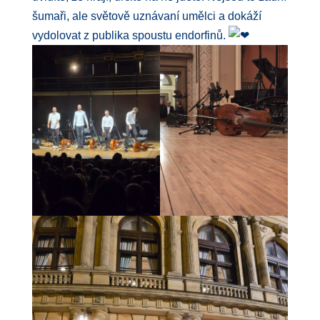
šumaři, ale světově uznávaní umělci a dokáží
vydolovat z publika spoustu endorfinů.