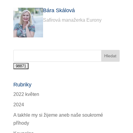
Bára Skálová
Safírová manažerka Eurony
Rubriky
2022 květen
2024
A takhle my si žijeme aneb naše soukromé
příhody