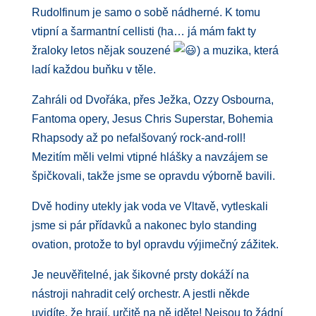
Rudolfinum je samo o sobě nádherné. K tomu
vtipní a šarmantní cellisti (ha… já mám fakt ty
žraloky letos nějak souzené
) a muzika, která
ladí každou buňku v těle.
Zahráli od Dvořáka, přes Ježka, Ozzy Osbourna,
Fantoma opery, Jesus Chris Superstar, Bohemia
Rhapsody až po nefalšovaný rock-and-roll!
Mezitím měli velmi vtipné hlášky a navzájem se
špičkovali, takže jsme se opravdu výborně bavili.
Dvě hodiny utekly jak voda ve Vltavě, vytleskali
jsme si pár přídavků a nakonec bylo standing
ovation, protože to byl opravdu výjimečný zážitek.
Je neuvěřitelné, jak šikovné prsty dokáží na
nástroji nahradit celý orchestr. A jestli někde
uvidíte, že hrají, určitě na ně jděte! Nejsou to žádní